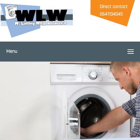
Direct contact
0641134045
Menu
Home
Reparaties
Onderhoud
Service
Verkoop
Merken
Storing melden